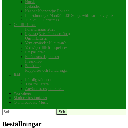
Norsk
Icelandic
Kanon/ Kaanoneja/ Rounds
Flerstämmiga/ Moniäänisiä/ Songs with harmony parts
Jul/ Joulu/ Christmas
Om lillcittran
Förändringar 2023
Lyssna (Kristallen den fina)
Om lillcittran
Vem använder lillcittran?
Vad säger lillcittraspelare?
Ett par brev
Föräldrars dagböcker
Pressklipp
Forskning
Rapporter och funderingar
Råd
Lär dig stämma!
Tips för lärare
Använd transponeraren!
Workshops
Skolor / institutioner
Om Treehouse Music
Sök
efter:
Beställningar