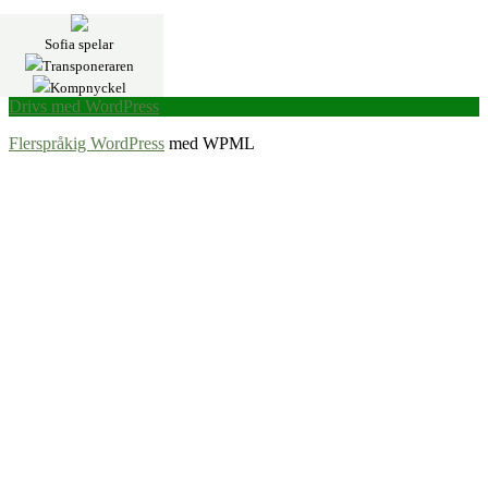
Sofia spelar
Transponeraren
Kompnyckel
Drivs med WordPress
Flerspråkig WordPress
med WPML