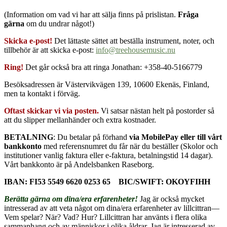
(Information om vad vi har att sälja finns på prislistan.
Fråga
gärna
om du undrar något!)
Skicka e-post!
Det lättaste sättet att beställa instrument, noter, och
tillbehör är att skicka e-post:
info@treehousemusic.nu
Ring!
Det går också bra att ringa Jonathan: +358-40-5166779
Besöksadressen är Västervikvägen 139, 10600 Ekenäs, Finland,
men ta kontakt i förväg.
Oftast skickar vi via posten.
Vi satsar nästan helt på postorder så
att du slipper mellanhänder och extra kostnader.
BETALNING
: Du betalar på förhand
via MobilePay eller till vårt
bankkonto
med referensnumret du får när du beställer (Skolor och
institutioner vanlig faktura eller e-faktura, betalningstid 14 dagar).
Vårt bankkonto är på Andelsbanken Raseborg.
IBAN: FI53 5549 6620 0253 65
BIC/SWIFT: OKOYFIHH
Berätta gärna om dina/era erfarenheter!
Jag är också mycket
intresserad av att veta något om dina/era erfarenheter av lillcittran—
Vem spelar? När? Vad? Hur? Lillcittran har använts i flera olika
sammanhang och av människor i olika åldrar. Jag är intresserad av