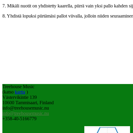
7. Mikäli nuotit on yhdistetty kaarella, piirrä vain yksi pallo kahden sij
8. Yhdistä lopuksi piirtämäsi pallot viivalla, jolloin niiden seuraamin
Treehouse Music
(katso
kartta
)
Västervikintie 139
10600 Tammisaari, Finland
info@treehousemusic.nu
info@treehousemusic.nu
+358-40-5166779