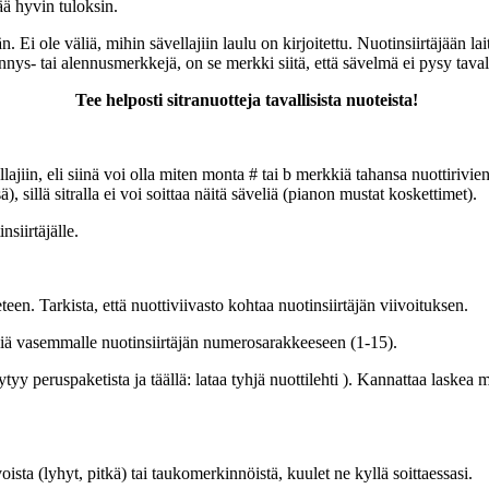
ää hyvin tuloksin.
än. Ei ole väliä, mihin sävellajiin laulu on kirjoitettu. Nuotinsiirtäjään
ys- tai alennusmerkkejä, on se merkki siitä, että sävelmä ei pysy tavallis
Tee helposti sitranuotteja tavallisista nuoteista!
lajiin, eli siinä voi olla miten monta # tai b merkkiä tahansa nuottirivien
, sillä sitralla ei voi soittaa näitä säveliä (pianon mustat koskettimet).
nsiirtäjälle.
teen. Tarkista, että nuottiviivasto kohtaa nuotinsiirtäjän viivoituksen.
väliä vasemmalle nuotinsiirtäjän numerosarakkeeseen (1-15).
öytyy peruspaketista ja täällä: lataa tyhjä nuottilehti ). Kannattaa laskea
voista (lyhyt, pitkä) tai taukomerkinnöistä, kuulet ne kyllä soittaessasi.