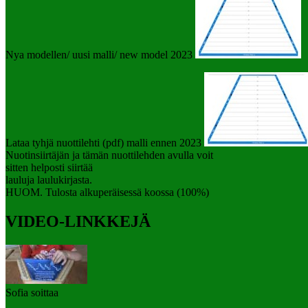
Nya modellen/ uusi malli/ new model 2023
Lataa tyhjä nuottilehti (pdf) malli ennen 2023
Nuotinsiirtäjän ja tämän nuottilehden avulla voit
sitten helposti siirtää
lauluja laulukirjasta.
HUOM. Tulosta alkuperäisessä koossa (100%)
VIDEO-LINKKEJÄ
Sofia soittaa