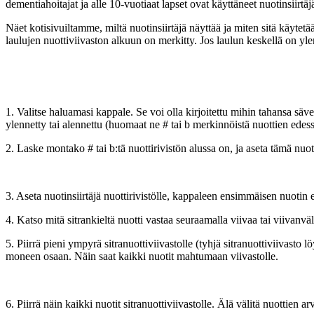
dementiahoitajat ja alle 10-vuotiaat lapset ovat käyttäneet nuotinsiirtäj
Näet kotisivuiltamme, miltä nuotinsiirtäjä näyttää ja miten sitä käytetä
laulujen nuottiviivaston alkuun on merkitty. Jos laulun keskellä on ylenn
1. Valitse haluamasi kappale. Se voi olla kirjoitettu mihin tahansa sävel
ylennetty tai alennettu (huomaat ne # tai b merkinnöistä nuottien edessä)
2. Laske montako # tai b:tä nuottirivistön alussa on, ja aseta tämä nuoti
3. Aseta nuotinsiirtäjä nuottirivistölle, kappaleen ensimmäisen nuotin e
4. Katso mitä sitrankieltä nuotti vastaa seuraamalla viivaa tai viivan
5. Piirrä pieni ympyrä sitranuottiviivastolle (tyhjä sitranuottiviivasto l
moneen osaan. Näin saat kaikki nuotit mahtumaan viivastolle.
6. Piirrä näin kaikki nuotit sitranuottiviivastolle. Älä välitä nuottien ar