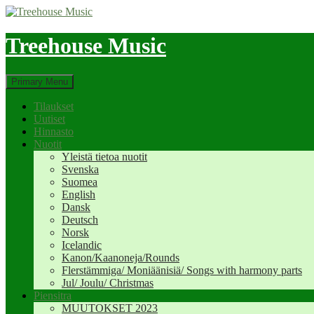
Skip
to
content
Treehouse Music
Search
Primary Menu
Tilaukset
Uutiset
Hinnasto
Nuotit
Yleistä tietoa nuotit
Svenska
Suomea
English
Dansk
Deutsch
Norsk
Icelandic
Kanon/Kaanoneja/Rounds
Flerstämmiga/ Moniäänisiä/ Songs with harmony parts
Jul/ Joulu/ Christmas
Piensitra
MUUTOKSET 2023