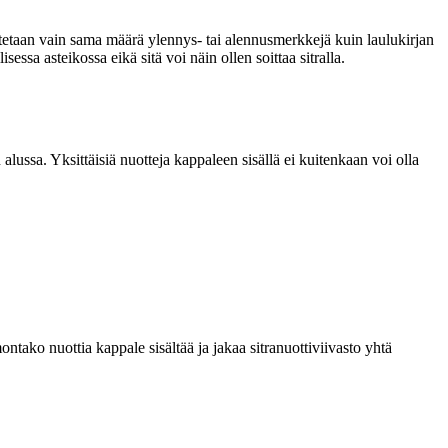
 laitetaan vain sama määrä ylennys- tai alennusmerkkejä kuin laulukirjan
essa asteikossa eikä sitä voi näin ollen soittaa sitralla.
 alussa. Yksittäisiä nuotteja kappaleen sisällä ei kuitenkaan voi olla
 montako nuottia kappale sisältää ja jakaa sitranuottiviivasto yhtä