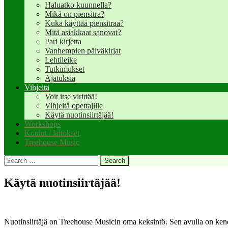
Haluatko kuunnella?
Mikä on piensitra?
Kuka käyttää piensitraa?
Mitä asiakkaat sanovat?
Pari kirjetta
Vanhempien päiväkirjat
Lehtileike
Tutkimukset
Ajatuksia
Vihjeitä
Voit itse virittää!
Vihjeitä opettajille
Käytä nuotinsiirtäjää!
Workshops
Koulut / laitokset
Treehouse Music
Search
for:
Käytä nuotinsiirtäjää!
Nuotinsiirtäjä on Treehouse Musicin oma keksintö. Sen avulla on kenen ta