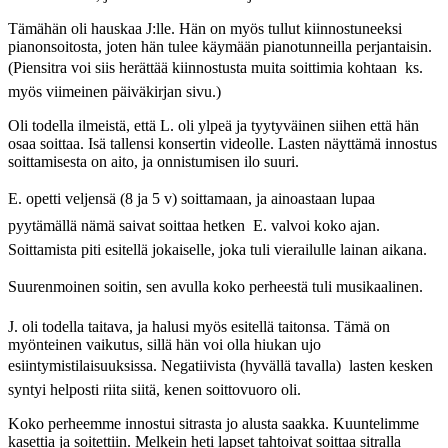
Tämähän oli hauskaa J:lle. Hän on myös tullut kiinnostuneeksi
pianonsoitosta, joten hän tulee käymään pianotunneilla perjantaisin.
(Piensitra voi siis herättää kiinnostusta muita soittimia kohtaan  ks.
myös viimeinen päiväkirjan sivu.)
Oli todella ilmeistä, että L. oli ylpeä ja tyytyväinen siihen että hän
osaa soittaa. Isä tallensi konsertin videolle. Lasten näyttämä innostus
soittamisesta on aito, ja onnistumisen ilo suuri.
E. opetti veljensä (8 ja 5 v) soittamaan, ja ainoastaan lupaa
pyytämällä nämä saivat soittaa hetken  E. valvoi koko ajan.
Soittamista piti esitellä jokaiselle, joka tuli vierailulle lainan aikana.
Suurenmoinen soitin, sen avulla koko perheestä tuli musikaalinen.
J. oli todella taitava, ja halusi myös esitellä taitonsa. Tämä on
myönteinen vaikutus, sillä hän voi olla hiukan ujo
esiintymistilaisuuksissa. Negatiivista (hyvällä tavalla)  lasten kesken
syntyi helposti riita siitä, kenen soittovuoro oli.
Koko perheemme innostui sitrasta jo alusta saakka. Kuuntelimme
kasettia ja soitettiin. Melkein heti lapset tahtoivat soittaa sitralla