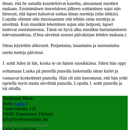
ilman, että he samalla kuuntelisivat kasettia, ainoastaan nuottien
mukaan. Ensimmäisen innostuksen jälkeen soittaminen sujui niin
hienosti, että lapset halusivat soittaa ilman nuotteja (niin äitikin).
Lopulta olimme niin innoissamme että tehtiin omia nuotteja ja
sävelmiä. Kun musiikin tekeminen sujuu niin helposti, lapset
tuntevat onnistuneensa. Tämä on hyvä alku musiikin harrastamiseen
tulevaisuudessa. (Oma sävelmä seurasi päiväkirjan lehden mukana.)
Sitraa käytettiin ahkerasti. Perjantaina, lauantaina ja sunnuntaina 
useita tunteja päivässä.
J. soitti Julen är här, koska se on hänen suosikkinsa. Sitten hän oppi
soittamaan Lunka på pienellä pianolla laskemalla sitran kielet ja
vastaavat koskettimet pianolla. Hän oli niin innostunut, että hän yritti
opetella myös muita sävelmiä pianolla. Lopulta J. soitti pianolla ja
isä sitralla.
Treehouse Music
(katso
kartta
)
Västervikintie 139
10600 Tammisaari, Finland
info@treehousemusic.nu
info@treehousemusic.nu
+358-40-5166779