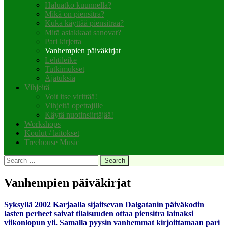
Haluatko kuunnella?
Mikä on piensitra?
Kuka käyttää piensitraa?
Mitä asiakkaat sanovat?
Pari kirjetta
Vanhempien päiväkirjat
Lehtileike
Tutkimukset
Ajatuksia
Vihjeitä
Voit itse virittää!
Vihjeitä opettajille
Käytä nuotinsiirtäjää!
Workshops
Koulut / laitokset
Treehouse Music
Search
for:
Vanhempien päiväkirjat
Syksyllä 2002 Karjaalla sijaitsevan Dalgatanin päiväkodin
lasten perheet saivat tilaisuuden ottaa piensitra lainaksi
viikonlopun yli. Samalla pyysin vanhemmat kirjoittamaan pari