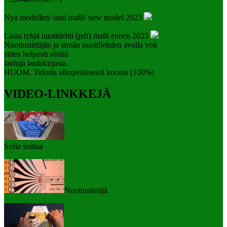
Nya modellen/ uusi malli/ new model 2023
Lataa tyhjä nuottilehti (pdf) malli ennen 2023
Nuotinsiirtäjän ja tämän nuottilehden avulla voit
sitten helposti siirtää
lauluja laulukirjasta.
HUOM. Tulosta alkuperäisessä koossa (100%)
VIDEO-LINKKEJÄ
Sofia soittaa
Nuotinsiirtäjä